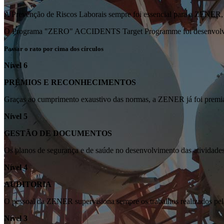
A Prevenção de Riscos Laborais sempre foi essencial para a ZENER, qu
O Programa "ZERO" ACCIDENTS Target Programme foi desenvolvido
Passar o rato por cima dos círculos
Nível 6
PRÉMIOS E RECONHECIMENTOS
Graças ao cumprimento exaustivo das normas, a ZENER já foi prem
Nível 5
GESTÃO DE DOCUMENTOS
Os planos de segurança e de saúde no desenvolvimento das atividade
Nível 4
AUDITORIA
O pessoal da ZENER supervisiona sempre os trabalhos realizados pela
Nível 3