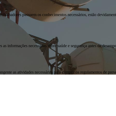
rabalhadores possuem os conhecimentos necessários, estão devidamente 
res as informações necessárias sobre saúde e segurança antes de desemp
gente as atividades necessárias para cumprir os regulamentos de prev