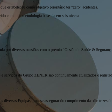
e estabeleceu como objetivo prioritário ter "zero" acidentes.
 com uma metodologia baseada em seis níveis:
iada por diversas ocasiões com o prémio "Gestão de Saúde & Segura
s e serviços do Grupo ZENER são continuamente atualizados e registad
s diversas Equipas, para se assegurar do cumprimento das diretrizes de