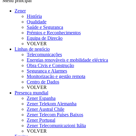
Menú principal
Zener
História
Qualidade
Saúde e Segurança
Prémios e Reconhecimentos
Equipa de Direção
VOLVER
Linhas de negócio
Telecomunicações
Energias renováveis e mobilidade eléctrica
Obra Civis e Construção
Segurança e Alarmes
Monitorização e gestão remota
Centro de Dados
VOLVER
Presença mundial
Zener Espanha
Zener Telekom Alemanha
Zener Austral Chile
Zener Telecom Países Baixos
Zener Portugal
Zener Telecomunicazioni Itália
VOLVER