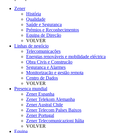
Zener
História
Qualidade
Saúde e Segurança
Prémios e Reconhecimentos
Equipa de Direção
VOLVER
Linhas de negócio
Telecomunicações
Energias renováveis e mobilidade eléctrica
Obra Civis e Construção
Segurança e Alarmes
Monitorização e gestão remota
Centro de Dados
VOLVER
Presença mundial
Zener Espanha
Zener Telekom Alemanha
Zener Austral Chile
Zener Telecom Países Baixos
Zener Portugal
Zener Telecomunicazioni Itália
VOLVER
Equipa