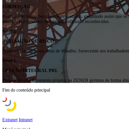
FORMAÇÃO
Realizam-se formações numa base contínua, garantindo assim que os t
emitidos por entidades de formação oficiais e reconhecidas.
Nível 2
AVALIAÇÃO DE RISCO
O risco é calculado nas áreas de trabalho, fornecendo aos trabalhado
Nível 1
GESTÃO INTEGRAL PRL
Através de uma ferramenta própria, na ZENER gerimos de forma abran
Fim do conteúdo principal
Extranet
Intranet