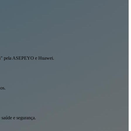
nça" pela ASEPEYO e Huawei.
os.
 saúde e segurança.