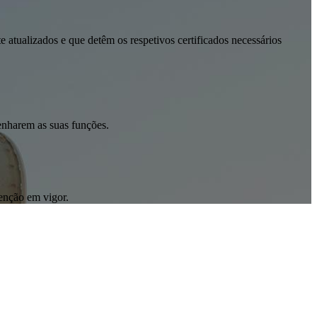
atualizados e que detêm os respetivos certificados necessários
enharem as suas funções.
enção em vigor.