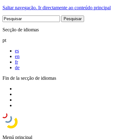
Saltar navegação. Ir directamente ao conteúdo principal
Secção de idiomas
pt
es
en
fr
de
Fin de la secção de idiomas
Menú principal