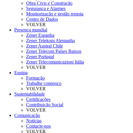
Obra Civis e Construção
Segurança e Alarmes
Monitorização e gestão remota
Centro de Dados
VOLVER
Presença mundial
Zener Espanha
Zener Telekom Alemanha
Zener Austral Chile
Zener Telecom Países Baixos
Zener Portugal
Zener Telecomunicazioni Itália
VOLVER
Equipa
Formação
Trabalhe connosco
VOLVER
Sustentabilidade
Certificações
Contribuição Social
VOLVER
Comunicação
Notícias
Contacte-nos
VOLVER