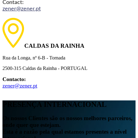
Contact:
zener@zener.pt
CALDAS DA RAINHA
Rua da Longa, nº 6-B - Tornada
2500-315 Caldas da Rainha - PORTUGAL
Contacto:
zener@zener.pt
PRESENÇA
INTERNACIONAL
Os nossos Clientes são os nossos melhores parceiros,
onde quer que estejam.
Esta é a razão pela qual estamos presentes a nível