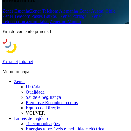
internacional.
Zener Espanha
Zener Telekom Alemanha
Zener Austral Chile
Zener Telecom Países Baixos
Zener Portugal
Zener
Telecomunicazioni Itália
Zener no Mundo
Fim do conteúdo principal
Extranet
Intranet
Menú principal
Zener
História
Qualidade
Saúde e Segurança
Prémios e Reconhecimentos
Equipa de Direção
VOLVER
Linhas de negócio
Telecomunicações
Energias renováveis e mobilidade eléctrica