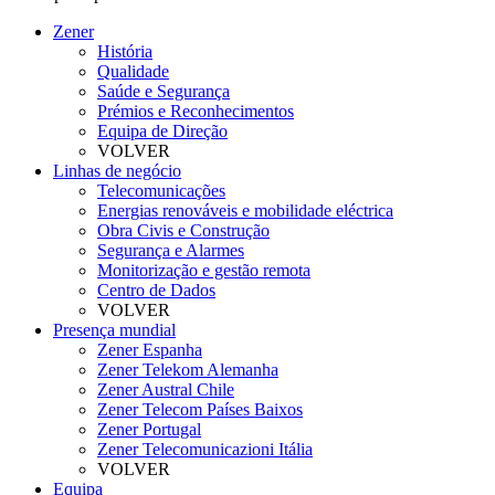
Zener
História
Qualidade
Saúde e Segurança
Prémios e Reconhecimentos
Equipa de Direção
VOLVER
Linhas de negócio
Telecomunicações
Energias renováveis e mobilidade eléctrica
Obra Civis e Construção
Segurança e Alarmes
Monitorização e gestão remota
Centro de Dados
VOLVER
Presença mundial
Zener Espanha
Zener Telekom Alemanha
Zener Austral Chile
Zener Telecom Países Baixos
Zener Portugal
Zener Telecomunicazioni Itália
VOLVER
Equipa