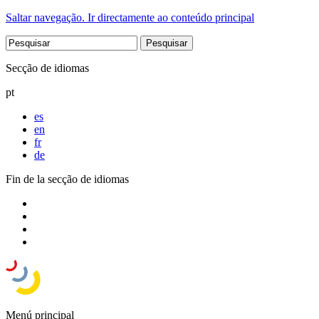
Saltar navegação. Ir directamente ao conteúdo principal
Secção de idiomas
pt
es
en
fr
de
Fin de la secção de idiomas
Menú principal