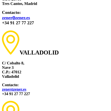
Tres Cantos, Madrid
Contacto:
zener
@
zener.es
+34 91 27 77 227
VALLADOLID
C/ Cobalto 8,
Nave 3
C.P.: 47012
Valladolid
Contacto:
zener
zener.es
@
+34 91 27 77 227