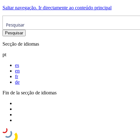
Saltar navegação. Ir directamente ao conteúdo principal
Secção de idiomas
pt
es
en
fr
de
Fin de la secção de idiomas