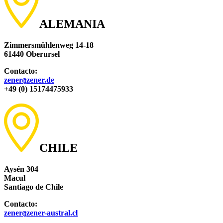
ALEMANIA
Zimmersmühlenweg 14-18
61440 Oberursel
Contacto:
zener
zener.de
@
+49 (0) 15174475933
CHILE
Aysén 304
Macul
Santiago de Chile
Contacto:
zener
zener-austral.cl
@