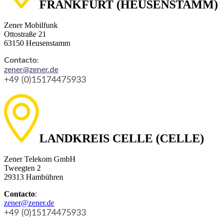
FRANKFURT (HEUSENSTAMM)
Zener Mobilfunk
Ottostraße 21
63150 Heusenstamm
Contacto
:
zener@zener.de
+49 (0)
15174475933
LANDKREIS CELLE (CELLE)
Zener Telekom GmbH
Tweegten 2
29313 Hambühren
Contacto
:
zener@zener.de
+49 (0)
15174475933