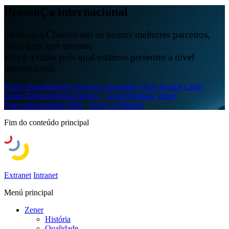
PresenÇa
internacional
Os nossos Clientes são os nossos melhores parceiros,
onde quer que estejam.
Esta é a razão pela qual estamos presentes a nível
internacional.
Zener Espanha
Zener Telekom Alemanha
Zener Austral Chile
Zener Telecom Países Baixos
Zener Portugal
Zener
Telecomunicazioni Itália
Zener no Mundo
Fim do conteúdo principal
Extranet
Intranet
Menú principal
Zener
História
Qualidade