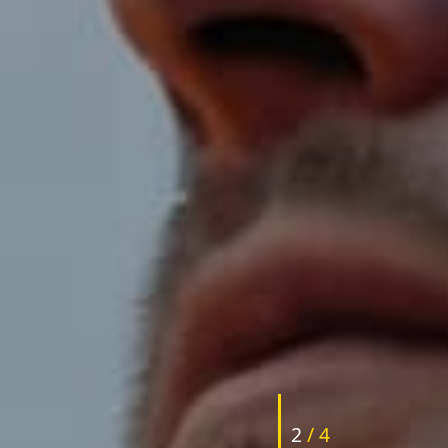
2
/
4