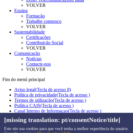
VOLVER
Equipa
Formação
Trabalhe connosco
VOLVER
Sustentabilidade
Certificações
Contribuição Social
VOLVER
Comunicação
Notícias
Contacte-nos
VOLVER
Fim do menú principal
Aviso legal
(Tecla de acesso 8)
Política de privacidade
(Tecla de acesso )
Termos de utilização
(Tecla de acesso )
Política CAIS
(Tecla de acesso )
Canal Interno de Informaçao
(Tecla de acesso )
Mapa do site
(Tecla de acesso )
[missing translation: pt/consentNotice/title]
Contacto
(Tecla de acesso )
Este site usa cookies para que você tenha a melhor experiência do usuário.
Thu Aug 06 17:38:48 UTC 2026 © Zener - Todos os direitos