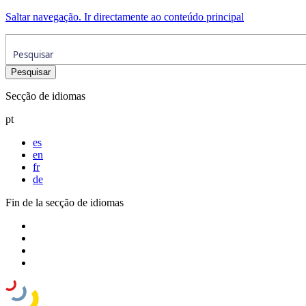
Saltar navegação. Ir directamente ao conteúdo principal
Secção de idiomas
pt
es
en
fr
de
Fin de la secção de idiomas