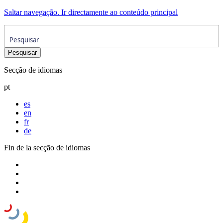
Saltar navegação. Ir directamente ao conteúdo principal
Secção de idiomas
pt
es
en
fr
de
Fin de la secção de idiomas