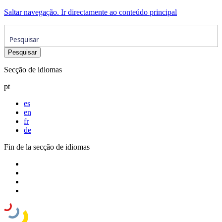
Saltar navegação. Ir directamente ao conteúdo principal
Secção de idiomas
pt
es
en
fr
de
Fin de la secção de idiomas