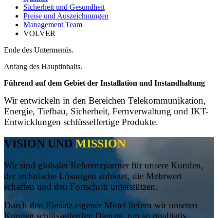
Sicherheit und Gesundheit
Preise und Auszeichnungen
Management Team
VOLVER
Ende des Untermenüs.
Anfang des Hauptinhalts.
Führend auf dem Gebiet der Installation und Instandhaltung
Wir entwickeln in den Bereichen Telekommunikation,
Energie, Tiefbau, Sicherheit, Fernverwaltung und IKT-
Entwicklungen schlüsselfertige Produkte.
VISION UND
MISSION
Wir sind globaler Referenzpartner für unsere Kunden,
der technische Lösungen anbietet, die Mehrwert
schaffen und den Fortschritt unterstützen.
Durch den Einsatz eigener Mittel liefern wir unseren
Kunden schlüsselfertige Dienste, um so qualitativ