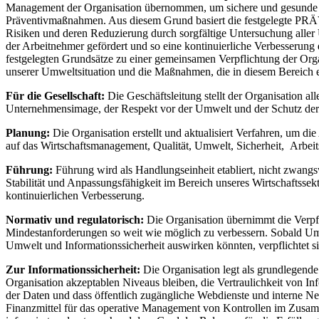
Management der Organisation übernommen, um sichere und gesunde Arb
Präventivmaßnahmen. Aus diesem Grund basiert die festgelegte PR
Risiken und deren Reduzierung durch sorgfältige Untersuchung aller
der Arbeitnehmer gefördert und so eine kontinuierliche Verbesserung 
festgelegten Grundsätze zu einer gemeinsamen Verpflichtung der Orga
unserer Umweltsituation und die Maßnahmen, die in diesem Bereich e
Für die Gesellschaft:
Die Geschäftsleitung stellt der Organisation al
Unternehmensimage, der Respekt vor der Umwelt und der Schutz der Arb
Planung:
Die Organisation erstellt und aktualisiert Verfahren, um di
auf das Wirtschaftsmanagement, Qualität, Umwelt, Sicherheit, Arbei
Führung:
Führung wird als Handlungseinheit etabliert, nicht zwangs
Stabilität und Anpassungsfähigkeit im Bereich unseres Wirtschaftssek
kontinuierlichen Verbesserung.
Normativ und regulatorisch:
Die Organisation übernimmt die Verpfl
Mindestanforderungen so weit wie möglich zu verbessern. Sobald Umwel
Umwelt und Informationssicherheit auswirken könnten, verpflichtet sie
Zur Informationssicherheit:
Die Organisation legt als grundlegende 
Organisation akzeptablen Niveaus bleiben, die Vertraulichkeit von I
der Daten und dass öffentlich zugängliche Webdienste und interne Ne
Finanzmittel für das operative Management von Kontrollen im Zusamm