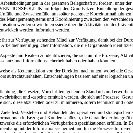
eitsbedingungen in der gesamten Belegschaft zu fördern, unter der V
ÄVENTIONSPOLITIK auf folgenden Grundsätzen: Einhaltung der gesetz
 Unfälle und Zwischenfälle, um später geeignete Korrekturmaßnahmen 
des Managementsystems und Koordinierung zwischen den verschiedenen be
nisation werden sowie Interessierte über die Aktivitäten in der Präve
ntwickelt werden, informiert werden.
le ihr zur Verfügung stehenden Mittel zur Verfügung, damit bei der Durc
eitnehmer in jeglicher Information, die die Organisation identifiziert
e Aspekte und Risiken zu identifizieren, die sich auf die Prozesse, Ak
tsschutz und Informationssicherheit haben oder haben könnten
weise als Kettenreaktion von der Direktion nach unten, wobei alle Gesc
tors aufrechtzuerhalten. Entscheidungen basieren auf einer logischen u
ichtung, die Gesetze, Vorschriften, geltenden Standards und erworbenen
trisiken und -aspekte ermittelt werden, die sich auf Prozesse, Gesundhe
 sich, diese abzustellen oder zu minimieren, sofern technisch und / ode
Ziele fest: Verstehen und Behandeln der operativen und strategischen Ri
nformationen in Bezug auf Kunden schützen, die Garantie der Integrität
tzwerke die erforderlichen Verfügbarkeitsspezifikationen erfüllen. In
enhang mit der Informationssicherheit und für die Prozesse für deren