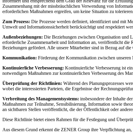
informiert und entsprechend dem Grad der Relevanz für die Erfüllung 
Zusammenhang mit der missbräuchlichen Verwendung von Informatio
erforderlichen Maßnahmen ergreifen, um keine Situation zu toleriere
Zum Prozess:
Die Prozesse werden definiert, identifiziert und mit M
Umwelt und Informationssicherheit berücksichtigt und respektiert werd
Außenbeziehungen:
Die Beziehungen zwischen Organisation und Lief
erforderliche Zusammenarbeit und Information an, veröffentlicht die
Beziehungen gefördert. Alle unsere Mitarbeiter sind in Bezug auf die Q
Kommunikation:
Förderung der Kommunikation zwischen unseren Mita
Kontinuierliche Verbesserung:
Kontinuierliche Verbesserung ist ei
notwendigen Maßnahmen zur kontinuierlichen Verbesserung des Ma
Überprüfung der Richtlinien:
Während des Planungsprozesses werden
wobei die interessierten Parteien, die Ergebnisse der Rechnungsprüf
Verbreitung des Managementsystems:
insbesondere der Inhalte de
Maßnahmen zur Teilnahme, Sensibilisierung, Information sowie theor
an sichtbaren Stellen veröffentlicht, die der Öffentlichkeit oder andere
Diese Richtlinie bietet einen Rahmen für die Festlegung und Überprüf
Aus diesem Grund erkennt die ZENER Group ihre Verpflichtung an,