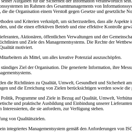
seiner Aufgaben für die Sicherheit der Information verantwortlich sei
nssystemen im Rahmen des Gesamtmanagements von Informationssyste
n, die die Organisation einem Verstoß gegen Gesetze und gesetzliche N
ethoden und Kriterien verknüpft, um sicherzustellen, dass alle Aspekte 
en, und die einen effektiven Betrieb und eine effektive Kontrolle gewä
eranten, Aktionären, öffentlichen Verwaltungen und der Gemeinschaft w
 Richtlinien und Ziele des Managementsystems. Die Rechte der Wettbew
ualität motiviert.
rbeitern als Mittel, um alles kreative Potenzial auszuschöpfen.
n ständiges Ziel der Organisation. Die generierte Information, ihre 
nagementsystems.
 die Richtlinien zu Qualität, Umwelt, Gesundheit und Sicherheit am Ar
ungen und die Erreichung von Zielen berücksichtigen werden sowie die
r Politik, Programme und Ziele in Bezug auf Qualität, Umwelt, Verhütu
etische und praktische Ausbildung und Einbindung unserer Lieferante
n Interessierten, die sie anfordern, zur Verfügung stehen.
ung von Qualitätszielen.
 ein integriertes Managementsystem gemäß den Anforderungen von IS