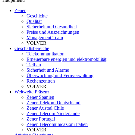
Hauptmenü
Zener
Geschichte
Qualität
Sicherheit und Gesundheit
Preise und Auszeichnungen
Management Team
VOLVER
Geschäftsbereiche
Telekommunikation
Erneuerbare energien und elektromobilität
Tiefbau
Sicherheit und Alarme
Überwachung und Fernverwaltung
Rechenzentren
VOLVER
Weltweite Präsenz
Zener Spanien
Zener Telekom Deutschland
Zener Austral Chile
Zener Telecom Niederlande
Zener Portugal
Zener Telecomunicazioni Italien
VOLVER