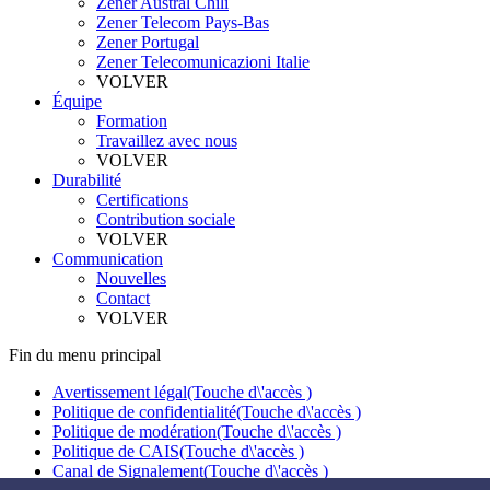
Zener Austral Chili
Zener Telecom Pays-Bas
Zener Portugal
Zener Telecomunicazioni Italie
VOLVER
Équipe
Formation
Travaillez avec nous
VOLVER
Durabilité
Certifications
Contribution sociale
VOLVER
Communication
Nouvelles
Contact
VOLVER
Fin du menu principal
Avertissement légal
(Touche d\'accès )
Politique de confidentialité
(Touche d\'accès )
Politique de modération
(Touche d\'accès )
Politique de CAIS
(Touche d\'accès )
Canal de Signalement
(Touche d\'accès )