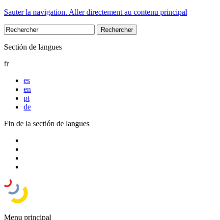
Sauter la navigation. Aller directement au contenu principal
Sectión de langues
fr
es
en
pt
de
Fin de la sectión de langues
Menu principal