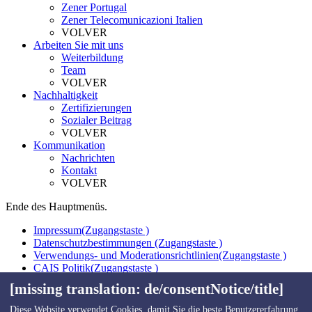
Zener Portugal
Zener Telecomunicazioni Italien
VOLVER
Arbeiten Sie mit uns
Weiterbildung
Team
VOLVER
Nachhaltigkeit
Zertifizierungen
Sozialer Beitrag
VOLVER
Kommunikation
Nachrichten
Kontakt
VOLVER
Ende des Hauptmenüs.
Impressum
(Zugangstaste )
Datenschutzbestimmungen
(Zugangstaste )
Verwendungs- und Moderationsrichtlinien
(Zugangstaste )
CAIS Politik
(Zugangstaste )
Interne Informationskanal
(Zugangstaste )
[missing translation: de/consentNotice/title]
Webkarte
(Zugangstaste )
Kontakt
(Zugangstaste )
Diese Website verwendet Cookies, damit Sie die beste Benutzererfahrung