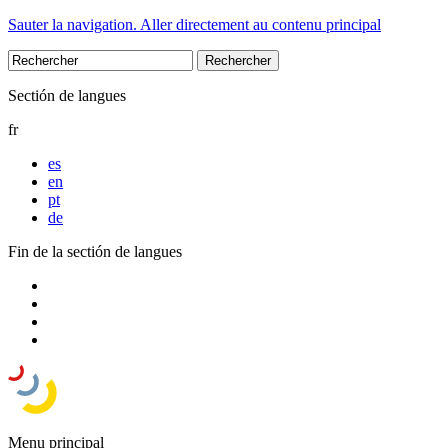
Sauter la navigation. Aller directement au contenu principal
Sectión de langues
fr
es
en
pt
de
Fin de la sectión de langues
Menu principal