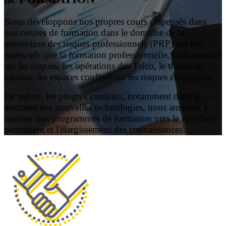
Nous développons nos propres cours dispensés dans
nos centres de formation dans le domaine de la
prévention des risques professionnels (PRP) sur des
sujets tels que la formation professionnelle, l'information
sur les risques, les opérations des Telco, le travail en
hauteur, les espaces confinés ou les risques électriques.
De même, les progrès continus, notamment dans le
domaine des nouvelles technologies, nous amènent à
orienter nos programmes de formation vers le recyclage
permanent et l'élargissement des connaissances.