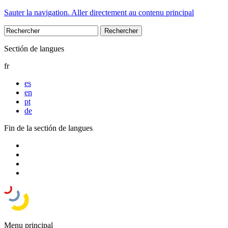
Sauter la navigation. Aller directement au contenu principal
Sectión de langues
fr
es
en
pt
de
Fin de la sectión de langues
Menu principal