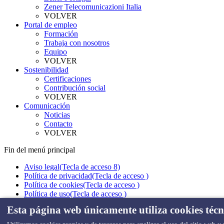
Zener Telecomunicazioni Italia
VOLVER
Portal de empleo
Formación
Trabaja con nosotros
Equipo
VOLVER
Sostenibilidad
Certificaciones
Contribución social
VOLVER
Comunicación
Noticias
Contacto
VOLVER
Fin del menú principal
Aviso legal
(Tecla de acceso 8)
Política de privacidad
(Tecla de acceso )
Política de cookies
(Tecla de acceso )
Política de uso
(Tecla de acceso )
P Integrada
(Tecla de acceso )
Esta página web únicamente utiliza cookies técn
Política Seguridad Informacion
(Tecla de acceso )
Mapa Web
(Tecla de acceso )