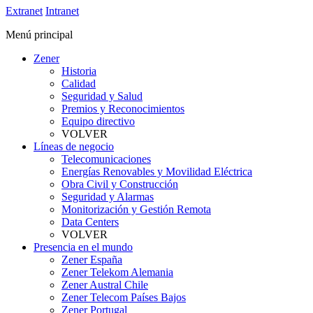
Extranet
Intranet
Menú principal
Zener
Historia
Calidad
Seguridad y Salud
Premios y Reconocimientos
Equipo directivo
VOLVER
Líneas de negocio
Telecomunicaciones
Energías Renovables y Movilidad Eléctrica
Obra Civil y Construcción
Seguridad y Alarmas
Monitorización y Gestión Remota
Data Centers
VOLVER
Presencia en el mundo
Zener España
Zener Telekom Alemania
Zener Austral Chile
Zener Telecom Países Bajos
Zener Portugal