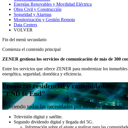
Energías Renovables y Movilidad Eléctrica
Obra Civil y Construcción
Seguridad y Alarmas
Monitorización y Gestión Remota
Data Centers
VOLVER
Fin del menú secundario
Comienza el contenido principal
ZENER gestiona los servicios de comunicación de más de 300 co
Entre los servicios que ofrece ZENER para modernizar los inmuebles d
energética, seguridad, domótica y eficiencia.
Proyectos residencial y comunidades
"END to End"
Cubriendo todas las necesidades por técnicos altamente cu
Televisión digital y satélite.
Segundo dividendo digital y llegada del 5G.
Información sobre el ajuste a realizar para las comunidad