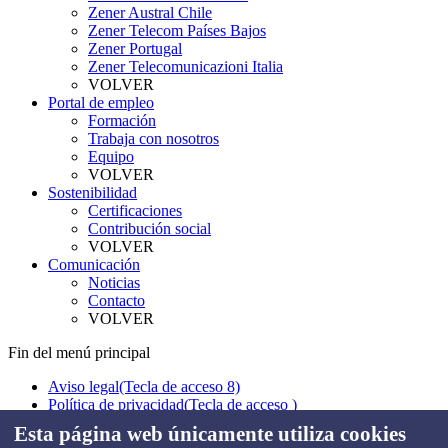
Zener Austral Chile
Zener Telecom Países Bajos
Zener Portugal
Zener Telecomunicazioni Italia
VOLVER
Portal de empleo
Formación
Trabaja con nosotros
Equipo
VOLVER
Sostenibilidad
Certificaciones
Contribución social
VOLVER
Comunicación
Noticias
Contacto
VOLVER
Fin del menú principal
Aviso legal
(Tecla de acceso 8)
Política de privacidad
(Tecla de acceso )
Política de cookies
(Tecla de acceso )
Esta página web únicamente utiliza cookies
Política de uso
(Tecla de acceso )